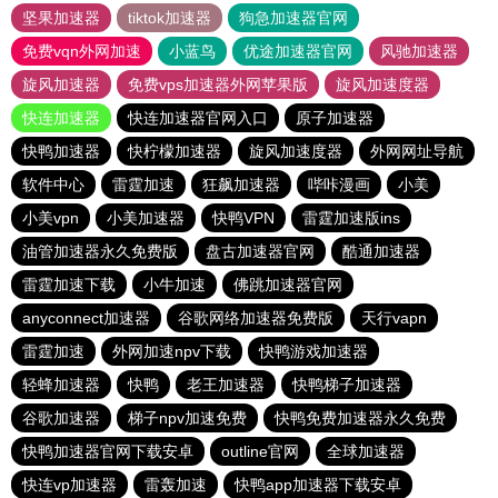
坚果加速器
tiktok加速器
狗急加速器官网
免费vqn外网加速
小蓝鸟
优途加速器官网
风驰加速器
旋风加速器
免费vps加速器外网苹果版
旋风加速度器
快连加速器
快连加速器官网入口
原子加速器
快鸭加速器
快柠檬加速器
旋风加速度器
外网网址导航
软件中心
雷霆加速
狂飙加速器
哔咔漫画
小美
小美vpn
小美加速器
快鸭VPN
雷霆加速版ins
油管加速器永久免费版
盘古加速器官网
酷通加速器
雷霆加速下载
小牛加速
佛跳加速器官网
anyconnect加速器
谷歌网络加速器免费版
天行vapn
雷霆加速
外网加速npv下载
快鸭游戏加速器
轻蜂加速器
快鸭
老王加速器
快鸭梯子加速器
谷歌加速器
梯子npv加速免费
快鸭免费加速器永久免费
快鸭加速器官网下载安卓
outline官网
全球加速器
快连vp加速器
雷轰加速
快鸭app加速器下载安卓