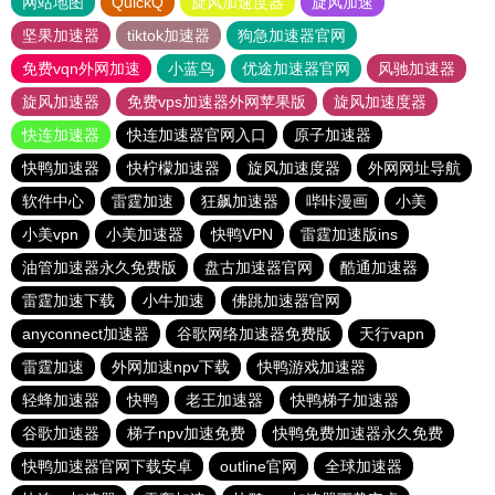
网站地图
QuickQ
旋风加速度器
旋风加速
坚果加速器
tiktok加速器
狗急加速器官网
免费vqn外网加速
小蓝鸟
优途加速器官网
风驰加速器
旋风加速器
免费vps加速器外网苹果版
旋风加速度器
快连加速器
快连加速器官网入口
原子加速器
快鸭加速器
快柠檬加速器
旋风加速度器
外网网址导航
软件中心
雷霆加速
狂飙加速器
哔咔漫画
小美
小美vpn
小美加速器
快鸭VPN
雷霆加速版ins
油管加速器永久免费版
盘古加速器官网
酷通加速器
雷霆加速下载
小牛加速
佛跳加速器官网
anyconnect加速器
谷歌网络加速器免费版
天行vapn
雷霆加速
外网加速npv下载
快鸭游戏加速器
轻蜂加速器
快鸭
老王加速器
快鸭梯子加速器
谷歌加速器
梯子npv加速免费
快鸭免费加速器永久免费
快鸭加速器官网下载安卓
outline官网
全球加速器