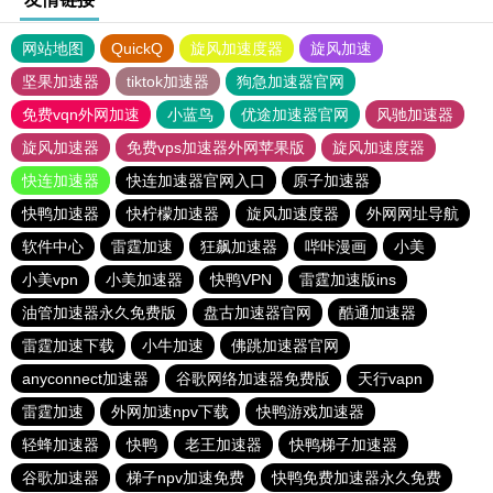
网站地图
QuickQ
旋风加速度器
旋风加速
坚果加速器
tiktok加速器
狗急加速器官网
免费vqn外网加速
小蓝鸟
优途加速器官网
风驰加速器
旋风加速器
免费vps加速器外网苹果版
旋风加速度器
快连加速器
快连加速器官网入口
原子加速器
快鸭加速器
快柠檬加速器
旋风加速度器
外网网址导航
软件中心
雷霆加速
狂飙加速器
哔咔漫画
小美
小美vpn
小美加速器
快鸭VPN
雷霆加速版ins
油管加速器永久免费版
盘古加速器官网
酷通加速器
雷霆加速下载
小牛加速
佛跳加速器官网
anyconnect加速器
谷歌网络加速器免费版
天行vapn
雷霆加速
外网加速npv下载
快鸭游戏加速器
轻蜂加速器
快鸭
老王加速器
快鸭梯子加速器
谷歌加速器
梯子npv加速免费
快鸭免费加速器永久免费