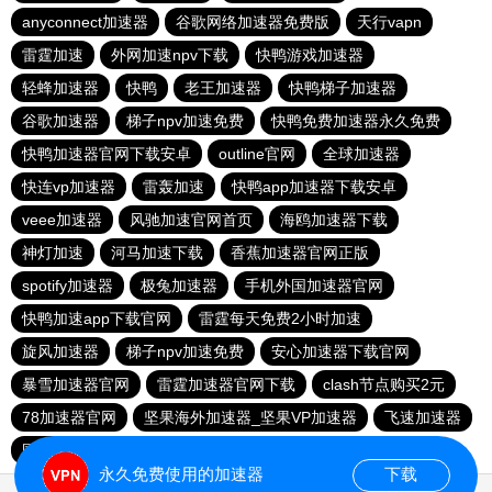
anyconnect加速器
谷歌网络加速器免费版
天行vapn
雷霆加速
外网加速npv下载
快鸭游戏加速器
轻蜂加速器
快鸭
老王加速器
快鸭梯子加速器
谷歌加速器
梯子npv加速免费
快鸭免费加速器永久免费
快鸭加速器官网下载安卓
outline官网
全球加速器
快连vp加速器
雷轰加速
快鸭app加速器下载安卓
veee加速器
风驰加速官网首页
海鸥加速器下载
神灯加速
河马加速下载
香蕉加速器官网正版
spotify加速器
极兔加速器
手机外国加速器官网
快鸭加速app下载官网
雷霆每天免费2小时加速
旋风加速器
梯子npv加速免费
安心加速器下载官网
暴雪加速器官网
雷霆加速器官网下载
clash节点购买2元
78加速器官网
坚果海外加速器_坚果VP加速器
飞速加速器
国外加速器永久免费版
谷歌加速器app下载
永久免费使用的加速器
下载