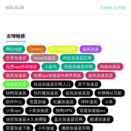
2025-01-08
支持
[0]
反对
[0]
友情链接
网站地图
QuickQ
旋风加速度器
旋风加速
坚果加速器
tiktok加速器
狗急加速器官网
免费vqn外网加速
小蓝鸟
优途加速器官网
风驰加速器
旋风加速器
免费vps加速器外网苹果版
旋风加速度器
快连加速器
快连加速器官网入口
原子加速器
快鸭加速器
快柠檬加速器
旋风加速度器
外网网址导航
软件中心
雷霆加速
狂飙加速器
哔咔漫画
小美
小美vpn
小美加速器
快鸭VPN
雷霆加速版ins
油管加速器永久免费版
盘古加速器官网
酷通加速器
雷霆加速下载
小牛加速
佛跳加速器官网